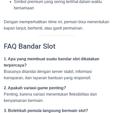
Simbol premium yang sering terlihat dalam waktu
bersamaan
Dengan memperhatikan ritme ini, pemain bisa menentukan
kapan lanjut, berhenti, atau ganti permainan.
FAQ Bandar Slot
1. Apa yang membuat suatu bandar slot dikatakan
terpercaya?
Biasanya ditandai dengan server stabil, informasi
transparan, dan layanan bantuan yang responsif.
2. Apakah variasi game penting?
Penting, karena variasi menentukan fleksibilitas dan
kenyamanan bermain.
3. Bolehkah pemula langsung bermain slot?