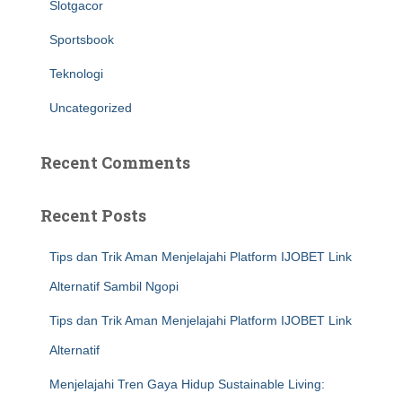
Slotgacor
Sportsbook
Teknologi
Uncategorized
Recent Comments
Recent Posts
Tips dan Trik Aman Menjelajahi Platform IJOBET Link
Alternatif Sambil Ngopi
Tips dan Trik Aman Menjelajahi Platform IJOBET Link
Alternatif
Menjelajahi Tren Gaya Hidup Sustainable Living: