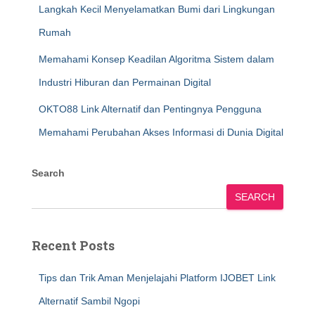
Langkah Kecil Menyelamatkan Bumi dari Lingkungan
Rumah
Memahami Konsep Keadilan Algoritma Sistem dalam
Industri Hiburan dan Permainan Digital
OKTO88 Link Alternatif dan Pentingnya Pengguna
Memahami Perubahan Akses Informasi di Dunia Digital
Search
SEARCH
Recent Posts
Tips dan Trik Aman Menjelajahi Platform IJOBET Link
Alternatif Sambil Ngopi