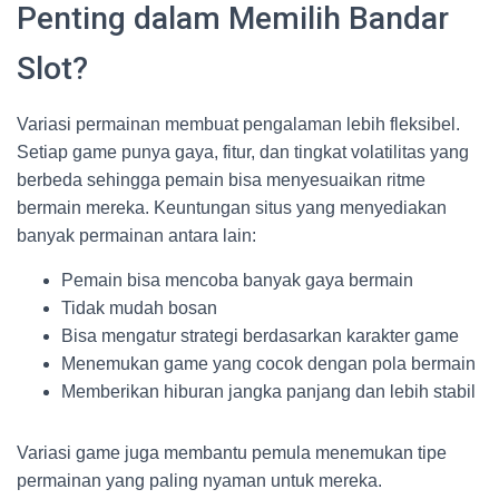
Penting dalam Memilih Bandar
Slot?
Variasi permainan membuat pengalaman lebih fleksibel.
Setiap game punya gaya, fitur, dan tingkat volatilitas yang
berbeda sehingga pemain bisa menyesuaikan ritme
bermain mereka. Keuntungan situs yang menyediakan
banyak permainan antara lain:
Pemain bisa mencoba banyak gaya bermain
Tidak mudah bosan
Bisa mengatur strategi berdasarkan karakter game
Menemukan game yang cocok dengan pola bermain
Memberikan hiburan jangka panjang dan lebih stabil
Variasi game juga membantu pemula menemukan tipe
permainan yang paling nyaman untuk mereka.