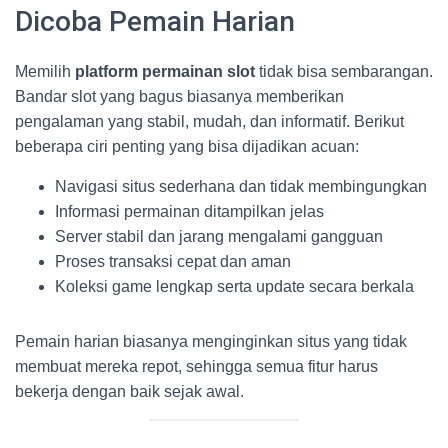
Dicoba Pemain Harian
Memilih
platform permainan slot
tidak bisa sembarangan.
Bandar slot yang bagus biasanya memberikan
pengalaman yang stabil, mudah, dan informatif. Berikut
beberapa ciri penting yang bisa dijadikan acuan:
Navigasi situs sederhana dan tidak membingungkan
Informasi permainan ditampilkan jelas
Server stabil dan jarang mengalami gangguan
Proses transaksi cepat dan aman
Koleksi game lengkap serta update secara berkala
Pemain harian biasanya menginginkan situs yang tidak
membuat mereka repot, sehingga semua fitur harus
bekerja dengan baik sejak awal.