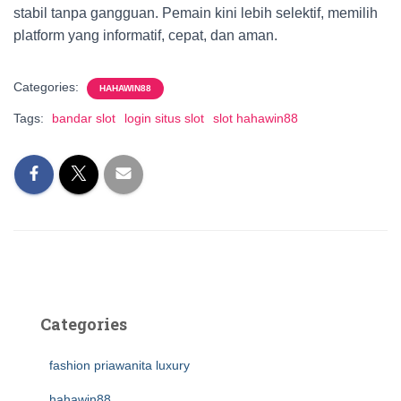
stabil tanpa gangguan. Pemain kini lebih selektif, memilih
platform yang informatif, cepat, dan aman.
Categories:
HAHAWIN88
Tags:
bandar slot
login situs slot
slot hahawin88
Categories
fashion priawanita luxury
hahawin88