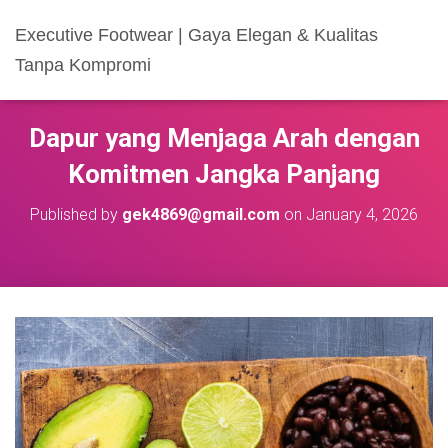
Executive Footwear | Gaya Elegan & Kualitas
Tanpa Kompromi
Dapur yang Menjaga Arah dengan
Komitmen Jangka Panjang
Published by
gek4869@gmail.com
on
January 4, 2026