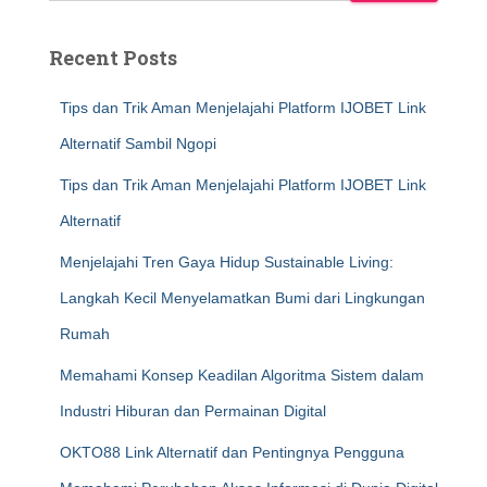
Recent Posts
Tips dan Trik Aman Menjelajahi Platform IJOBET Link
Alternatif Sambil Ngopi
Tips dan Trik Aman Menjelajahi Platform IJOBET Link
Alternatif
Menjelajahi Tren Gaya Hidup Sustainable Living:
Langkah Kecil Menyelamatkan Bumi dari Lingkungan
Rumah
Memahami Konsep Keadilan Algoritma Sistem dalam
Industri Hiburan dan Permainan Digital
OKTO88 Link Alternatif dan Pentingnya Pengguna