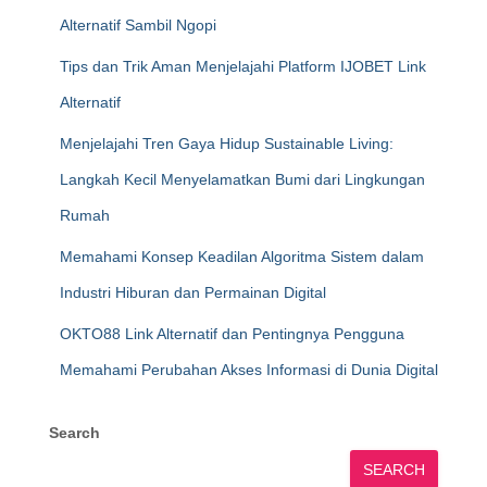
Alternatif Sambil Ngopi
Tips dan Trik Aman Menjelajahi Platform IJOBET Link
Alternatif
Menjelajahi Tren Gaya Hidup Sustainable Living:
Langkah Kecil Menyelamatkan Bumi dari Lingkungan
Rumah
Memahami Konsep Keadilan Algoritma Sistem dalam
Industri Hiburan dan Permainan Digital
OKTO88 Link Alternatif dan Pentingnya Pengguna
Memahami Perubahan Akses Informasi di Dunia Digital
Search
SEARCH