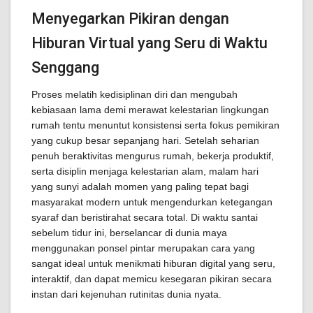
Menyegarkan Pikiran dengan
Hiburan Virtual yang Seru di Waktu
Senggang
Proses melatih kedisiplinan diri dan mengubah
kebiasaan lama demi merawat kelestarian lingkungan
rumah tentu menuntut konsistensi serta fokus pemikiran
yang cukup besar sepanjang hari. Setelah seharian
penuh beraktivitas mengurus rumah, bekerja produktif,
serta disiplin menjaga kelestarian alam, malam hari
yang sunyi adalah momen yang paling tepat bagi
masyarakat modern untuk mengendurkan ketegangan
syaraf dan beristirahat secara total. Di waktu santai
sebelum tidur ini, berselancar di dunia maya
menggunakan ponsel pintar merupakan cara yang
sangat ideal untuk menikmati hiburan digital yang seru,
interaktif, dan dapat memicu kesegaran pikiran secara
instan dari kejenuhan rutinitas dunia nyata.