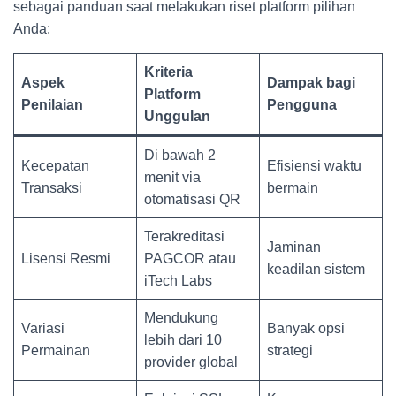
sebagai panduan saat melakukan riset platform pilihan
Anda:
Kriteria
Aspek
Dampak bagi
Platform
Penilaian
Pengguna
Unggulan
Di bawah 2
Kecepatan
Efisiensi waktu
menit via
Transaksi
bermain
otomatisasi QR
Terakreditasi
Jaminan
Lisensi Resmi
PAGCOR atau
keadilan sistem
iTech Labs
Mendukung
Variasi
Banyak opsi
lebih dari 10
Permainan
strategi
provider global