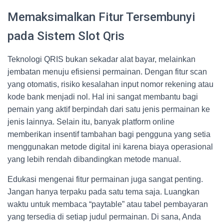
Memaksimalkan Fitur Tersembunyi
pada Sistem Slot Qris
Teknologi QRIS bukan sekadar alat bayar, melainkan
jembatan menuju efisiensi permainan. Dengan fitur scan
yang otomatis, risiko kesalahan input nomor rekening atau
kode bank menjadi nol. Hal ini sangat membantu bagi
pemain yang aktif berpindah dari satu jenis permainan ke
jenis lainnya. Selain itu, banyak platform online
memberikan insentif tambahan bagi pengguna yang setia
menggunakan metode digital ini karena biaya operasional
yang lebih rendah dibandingkan metode manual.
Edukasi mengenai fitur permainan juga sangat penting.
Jangan hanya terpaku pada satu tema saja. Luangkan
waktu untuk membaca “paytable” atau tabel pembayaran
yang tersedia di setiap judul permainan. Di sana, Anda