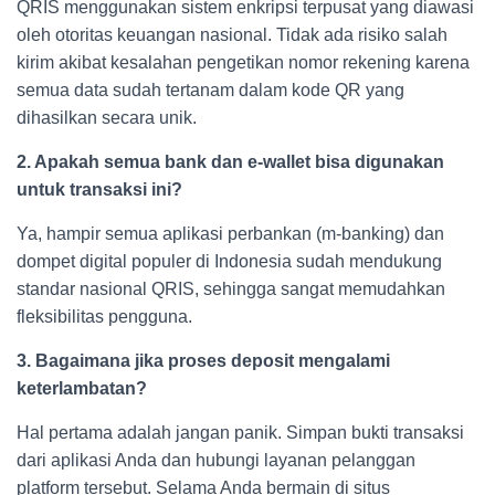
QRIS menggunakan sistem enkripsi terpusat yang diawasi
oleh otoritas keuangan nasional. Tidak ada risiko salah
kirim akibat kesalahan pengetikan nomor rekening karena
semua data sudah tertanam dalam kode QR yang
dihasilkan secara unik.
2. Apakah semua bank dan e-wallet bisa digunakan
untuk transaksi ini?
Ya, hampir semua aplikasi perbankan (m-banking) dan
dompet digital populer di Indonesia sudah mendukung
standar nasional QRIS, sehingga sangat memudahkan
fleksibilitas pengguna.
3. Bagaimana jika proses deposit mengalami
keterlambatan?
Hal pertama adalah jangan panik. Simpan bukti transaksi
dari aplikasi Anda dan hubungi layanan pelanggan
platform tersebut. Selama Anda bermain di situs