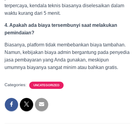
terpercaya, kendala teknis biasanya diselesaikan dalam
waktu kurang dari 5 menit.
4. Apakah ada biaya tersembunyi saat melakukan
pemindaian?
Biasanya, platform tidak membebankan biaya tambahan.
Namun, kebijakan biaya admin bergantung pada penyedia
jasa pembayaran yang Anda gunakan, meskipun
umumnya biayanya sangat minim atau bahkan gratis.
Categories:
UNCATEGORIZED