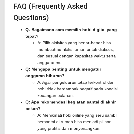
FAQ (Frequently Asked
Questions)
Q: Bagaimana cara memilih hobi digital yang
tepat?
A: Pilih aktivitas yang benar-benar bisa
membuatmu rileks, aman untuk diakses,
dan sesuai dengan kapasitas waktu serta
anggaranmu.
Q: Mengapa penting untuk mengatur
anggaran hiburan?
A: Agar pengeluaran tetap terkontrol dan
hobi tidak berdampak negatif pada kondisi
keuangan bulanan.
Q: Apa rekomendasi kegiatan santai di akhir
pekan?
A: Menikmati hobi online yang seru sambil
bersantai di rumah bisa menjadi pilihan
yang praktis dan menyenangkan.