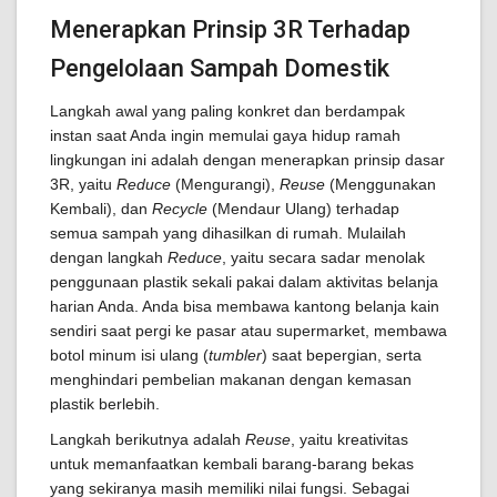
Menerapkan Prinsip 3R Terhadap
Pengelolaan Sampah Domestik
Langkah awal yang paling konkret dan berdampak
instan saat Anda ingin memulai gaya hidup ramah
lingkungan ini adalah dengan menerapkan prinsip dasar
3R, yaitu
Reduce
(Mengurangi),
Reuse
(Menggunakan
Kembali), dan
Recycle
(Mendaur Ulang) terhadap
semua sampah yang dihasilkan di rumah. Mulailah
dengan langkah
Reduce
, yaitu secara sadar menolak
penggunaan plastik sekali pakai dalam aktivitas belanja
harian Anda. Anda bisa membawa kantong belanja kain
sendiri saat pergi ke pasar atau supermarket, membawa
botol minum isi ulang (
tumbler
) saat bepergian, serta
menghindari pembelian makanan dengan kemasan
plastik berlebih.
Langkah berikutnya adalah
Reuse
, yaitu kreativitas
untuk memanfaatkan kembali barang-barang bekas
yang sekiranya masih memiliki nilai fungsi. Sebagai