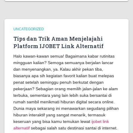
UNCATEGORIZED
Tips dan Trik Aman Menjelajahi
Platform IJOBET Link Alternatif
Halo kawan-kawan semua! Bagaimana kabar rutinitas
mingguan kalian? Semoga semuanya berjalan lancar
dan menyenangkan, ya. Kalau akhir pekan tiba,
biasanya apa sih kegiatan favorit kalian buat melepas
penat setelah seminggu penuh berkutat dengan
pekerjaan? Sebagian orang memilih jalan-jalan ke alam
terbuka, sementara yang lain lebih suka bersantai di
rumah sambil menikmati hiburan digital secara online.
Dunia maya sekarang ini menawarkan segudang pilihan
hiburan interaktif yang sangat menarik, termasuk
keseruan yang bisa kamu temukan lewat
ijobet link
alternatif
sebagai salah satu destinasi santai di internet.