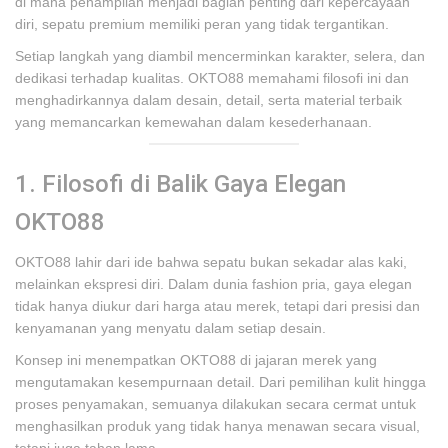
di mana penampilan menjadi bagian penting dari kepercayaan
diri, sepatu premium memiliki peran yang tidak tergantikan.
Setiap langkah yang diambil mencerminkan karakter, selera, dan
dedikasi terhadap kualitas. OKTO88 memahami filosofi ini dan
menghadirkannya dalam desain, detail, serta material terbaik
yang memancarkan kemewahan dalam kesederhanaan.
1. Filosofi di Balik Gaya Elegan
OKTO88
OKTO88 lahir dari ide bahwa sepatu bukan sekadar alas kaki,
melainkan ekspresi diri. Dalam dunia fashion pria, gaya elegan
tidak hanya diukur dari harga atau merek, tetapi dari presisi dan
kenyamanan yang menyatu dalam setiap desain.
Konsep ini menempatkan OKTO88 di jajaran merek yang
mengutamakan kesempurnaan detail. Dari pemilihan kulit hingga
proses penyamakan, semuanya dilakukan secara cermat untuk
menghasilkan produk yang tidak hanya menawan secara visual,