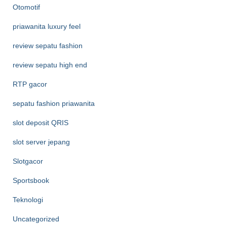
Otomotif
priawanita luxury feel
review sepatu fashion
review sepatu high end
RTP gacor
sepatu fashion priawanita
slot deposit QRIS
slot server jepang
Slotgacor
Sportsbook
Teknologi
Uncategorized