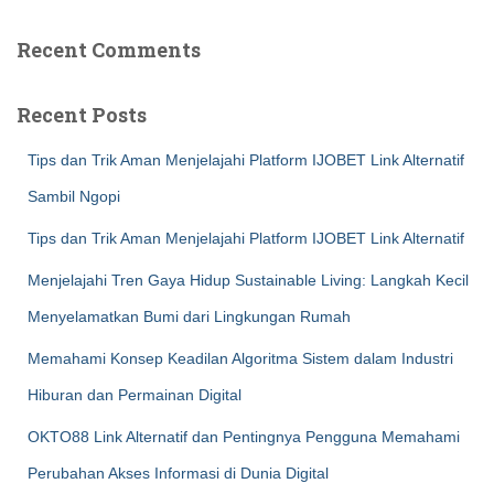
Recent Comments
Recent Posts
Tips dan Trik Aman Menjelajahi Platform IJOBET Link Alternatif
Sambil Ngopi
Tips dan Trik Aman Menjelajahi Platform IJOBET Link Alternatif
Menjelajahi Tren Gaya Hidup Sustainable Living: Langkah Kecil
Menyelamatkan Bumi dari Lingkungan Rumah
Memahami Konsep Keadilan Algoritma Sistem dalam Industri
Hiburan dan Permainan Digital
OKTO88 Link Alternatif dan Pentingnya Pengguna Memahami
Perubahan Akses Informasi di Dunia Digital