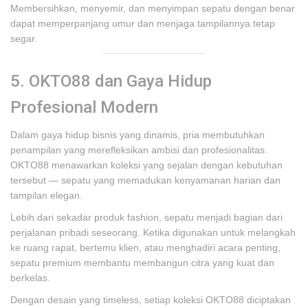
Membersihkan, menyemir, dan menyimpan sepatu dengan benar
dapat memperpanjang umur dan menjaga tampilannya tetap
segar.
5. OKTO88 dan Gaya Hidup
Profesional Modern
Dalam gaya hidup bisnis yang dinamis, pria membutuhkan
penampilan yang merefleksikan ambisi dan profesionalitas.
OKTO88 menawarkan koleksi yang sejalan dengan kebutuhan
tersebut — sepatu yang memadukan kenyamanan harian dan
tampilan elegan.
Lebih dari sekadar produk fashion, sepatu menjadi bagian dari
perjalanan pribadi seseorang. Ketika digunakan untuk melangkah
ke ruang rapat, bertemu klien, atau menghadiri acara penting,
sepatu premium membantu membangun citra yang kuat dan
berkelas.
Dengan desain yang timeless, setiap koleksi OKTO88 diciptakan