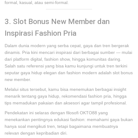
formal, kasual, atau semi-formal.
3. Slot Bonus New Member dan
Inspirasi Fashion Pria
Dalam dunia modern yang serba cepat, gaya dan tren bergerak
dinamis. Pria kini mencari inspirasi dari berbagai sumber — mulai
dari platform digital, fashion show, hingga komunitas daring.
Salah satu referensi yang bisa kamu kunjungi untuk tren terkini
seputar gaya hidup elegan dan fashion modern adalah slot bonus
new member.
Melalui situs tersebut, kamu bisa menemukan berbagai insight
menarik tentang gaya hidup, rekomendasi fashion pria, hingga
tips memadukan pakaian dan aksesori agar tampil profesional.
Pendekatan ini selaras dengan filosofi OKTO88 yang
menekankan pentingnya edukasi fashion: memahami gaya bukan
hanya soal mengikuti tren, tetapi bagaimana membuatnya
relevan dengan kepribadian diri.