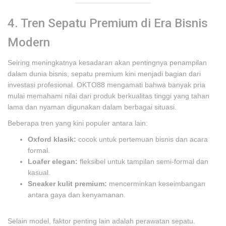
4. Tren Sepatu Premium di Era Bisnis
Modern
Seiring meningkatnya kesadaran akan pentingnya penampilan
dalam dunia bisnis, sepatu premium kini menjadi bagian dari
investasi profesional. OKTO88 mengamati bahwa banyak pria
mulai memahami nilai dari produk berkualitas tinggi yang tahan
lama dan nyaman digunakan dalam berbagai situasi.
Beberapa tren yang kini populer antara lain:
Oxford klasik:
cocok untuk pertemuan bisnis dan acara
formal.
Loafer elegan:
fleksibel untuk tampilan semi-formal dan
kasual.
Sneaker kulit premium:
mencerminkan keseimbangan
antara gaya dan kenyamanan.
Selain model, faktor penting lain adalah perawatan sepatu.