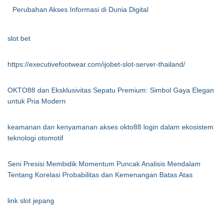
Perubahan Akses Informasi di Dunia Digital
slot bet
https://executivefootwear.com/ijobet-slot-server-thailand/
OKTO88 dan Eksklusivitas Sepatu Premium: Simbol Gaya Elegan
untuk Pria Modern
keamanan dan kenyamanan akses okto88 login dalam ekosistem
teknologi otomotif
Seni Presisi Membidik Momentum Puncak Analisis Mendalam
Tentang Korelasi Probabilitas dan Kemenangan Batas Atas
link slot jepang