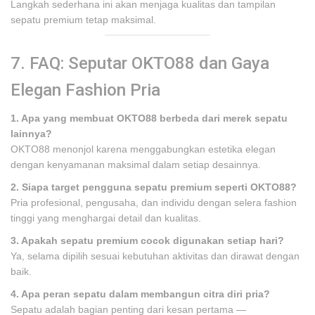
Langkah sederhana ini akan menjaga kualitas dan tampilan
sepatu premium tetap maksimal.
7. FAQ: Seputar OKTO88 dan Gaya
Elegan Fashion Pria
1. Apa yang membuat OKTO88 berbeda dari merek sepatu
lainnya?
OKTO88 menonjol karena menggabungkan estetika elegan
dengan kenyamanan maksimal dalam setiap desainnya.
2. Siapa target pengguna sepatu premium seperti OKTO88?
Pria profesional, pengusaha, dan individu dengan selera fashion
tinggi yang menghargai detail dan kualitas.
3. Apakah sepatu premium cocok digunakan setiap hari?
Ya, selama dipilih sesuai kebutuhan aktivitas dan dirawat dengan
baik.
4. Apa peran sepatu dalam membangun citra diri pria?
Sepatu adalah bagian penting dari kesan pertama —