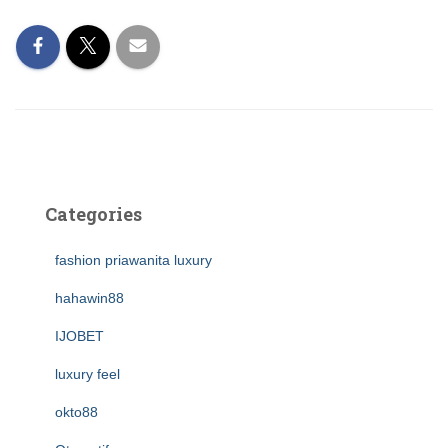
Categories
fashion priawanita luxury
hahawin88
IJOBET
luxury feel
okto88