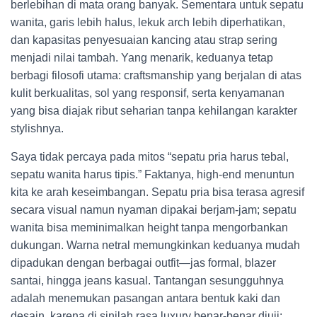
berlebihan di mata orang banyak. Sementara untuk sepatu
wanita, garis lebih halus, lekuk arch lebih diperhatikan,
dan kapasitas penyesuaian kancing atau strap sering
menjadi nilai tambah. Yang menarik, keduanya tetap
berbagi filosofi utama: craftsmanship yang berjalan di atas
kulit berkualitas, sol yang responsif, serta kenyamanan
yang bisa diajak ribut seharian tanpa kehilangan karakter
stylishnya.
Saya tidak percaya pada mitos “sepatu pria harus tebal,
sepatu wanita harus tipis.” Faktanya, high-end menuntun
kita ke arah keseimbangan. Sepatu pria bisa terasa agresif
secara visual namun nyaman dipakai berjam-jam; sepatu
wanita bisa meminimalkan height tanpa mengorbankan
dukungan. Warna netral memungkinkan keduanya mudah
dipadukan dengan berbagai outfit—jas formal, blazer
santai, hingga jeans kasual. Tantangan sesungguhnya
adalah menemukan pasangan antara bentuk kaki dan
desain, karena di sinilah rasa luxury benar-benar diuji: