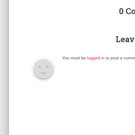
0 C
Leav
You must be
logged in
to post a comm