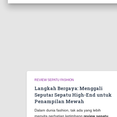
REVIEW SEPATU FASHION
Langkah Bergaya: Menggali
Seputar Sepatu High-End untuk
Penampilan Mewah
Dalam dunia fashion, tak ada yang lebih
menyita perhatian ketimbang
review sepatu