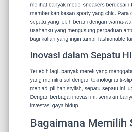
melihat banyak model sneakers berdesain fu
memberikan kesan sporty yang chic. Para 
sepatu yang lebih berani dengan warna-war
usahanku yang mengusung perpaduan ant
bagi kalian yang ingin tampil fashionabl
Inovasi dalam Sepatu H
Terlebih lagi, banyak merek yang menggabu
yang memiliki sol dengan teknologi anti-sli
menjadi pilihan stylish, sepatu-sepatu in
Dengan berbagai inovasi ini, semakin bany
investasi gaya hidup.
Bagaimana Memilih 