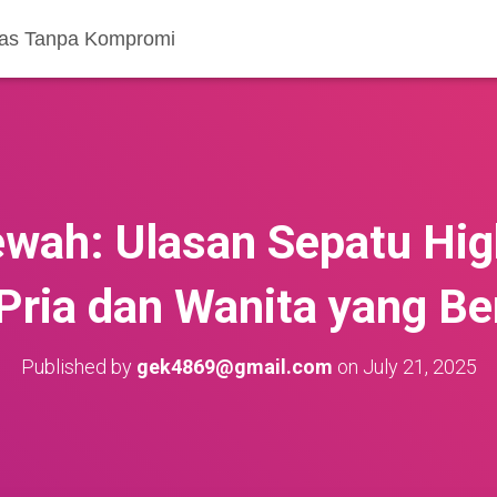
itas Tanpa Kompromi
wah: Ulasan Sepatu Hig
Pria dan Wanita yang Be
Published by
gek4869@gmail.com
on
July 21, 2025