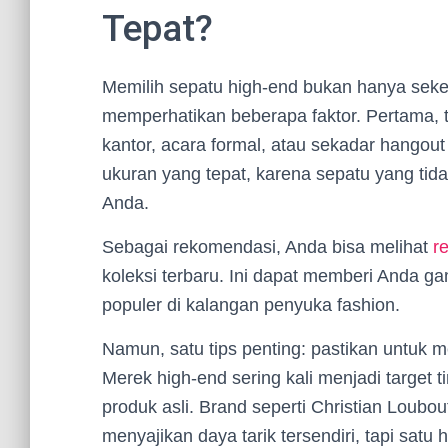
Tepat?
Memilih sepatu high-end bukan hanya seked
memperhatikan beberapa faktor. Pertama, 
kantor, acara formal, atau sekadar hangou
ukuran yang tepat, karena sepatu yang ti
Anda.
Sebagai rekomendasi, Anda bisa melihat
r
koleksi terbaru. Ini dapat memberi Anda ga
populer di kalangan penyuka fashion.
Namun, satu tips penting: pastikan untuk m
Merek high-end sering kali menjadi target t
produk asli. Brand seperti Christian Lou
menyajikan daya tarik tersendiri, tapi satu 