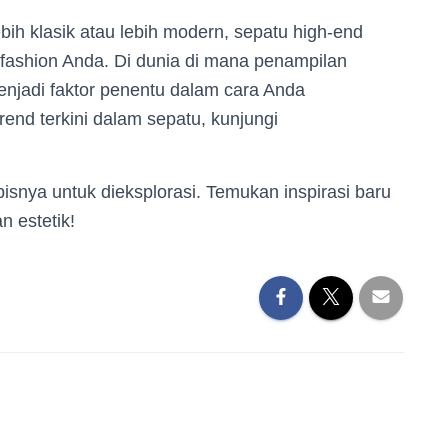
ih klasik atau lebih modern, sepatu high-end
ashion Anda. Di dunia di mana penampilan
menjadi faktor penentu dalam cara Anda
rend terkini dalam sepatu, kunjungi
isnya untuk dieksplorasi. Temukan inspirasi baru
 estetik!