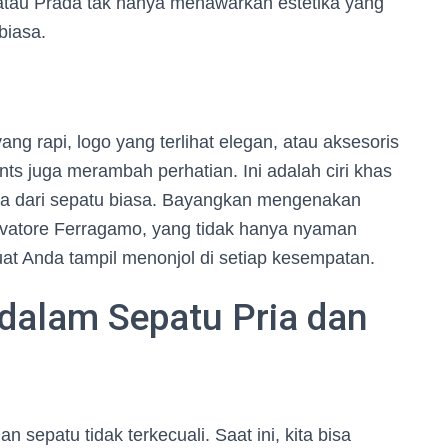
 atau Prada tak hanya menawarkan estetika yang
biasa.
n yang rapi, logo yang terlihat elegan, atau aksesoris
ts juga merambah perhatian. Ini adalah ciri khas
a dari sepatu biasa. Bayangkan mengenakan
Salvatore Ferragamo, yang tidak hanya nyaman
uat Anda tampil menonjol di setiap kesempatan.
 dalam Sepatu Pria dan
n sepatu tidak terkecuali. Saat ini, kita bisa