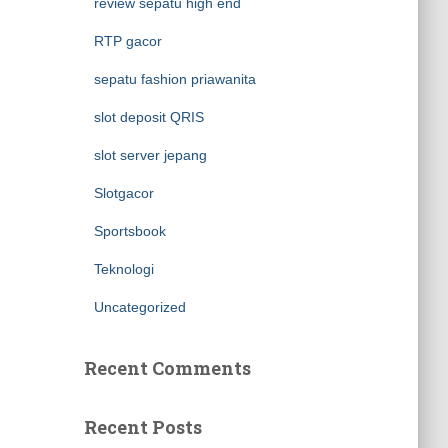
review sepatu high end
RTP gacor
sepatu fashion priawanita
slot deposit QRIS
slot server jepang
Slotgacor
Sportsbook
Teknologi
Uncategorized
Recent Comments
Recent Posts