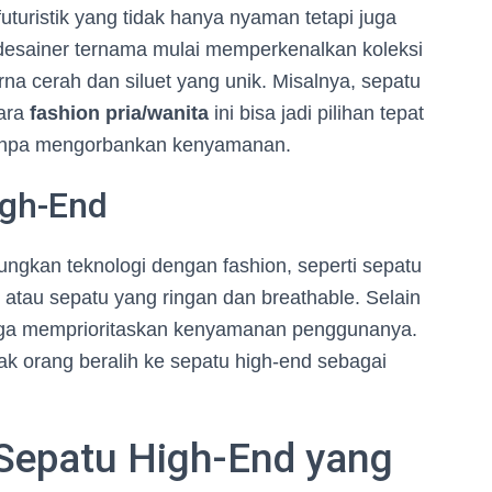
turistik yang tidak hanya nyaman tetapi juga
desainer ternama mulai memperkenalkan koleksi
na cerah dan siluet yang unik. Misalnya, sepatu
ara
fashion pria/wanita
ini bisa jadi pilihan tepat
e tanpa mengorbankan kenyamanan.
igh-End
ngkan teknologi dengan fashion, seperti sepatu
p atau sepatu yang ringan dan breathable. Selain
i juga memprioritaskan kenyamanan penggunanya.
ak orang beralih ke sepatu high-end sebagai
Sepatu High-End yang