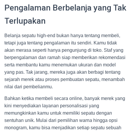
Pengalaman Berbelanja yang Tak
Terlupakan
Belanja sepatu high-end bukan hanya tentang membeli,
tetapi juga tentang pengalaman itu sendiri. Kamu tidak
akan merasa seperti hanya pengunjung di toko. Staf yang
berpengalaman dan ramah siap memberikan rekomendasi
serta membantu kamu menemukan ukuran dan model
yang pas. Tak jarang, mereka juga akan berbagi tentang
sejarah merek atau proses pembuatan sepatu, menambah
nilai dari pembelianmu.
Bahkan ketika membeli secara online, banyak merek yang
kini menyediakan layanan personalisasi yang
memungkinkan kamu untuk memiliki sepatu dengan
sentuhan unik. Mulai dari pemilihan warna hingga opsi
monogram, kamu bisa menjadikan setiap sepatu sebuah