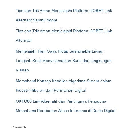
Tips dan Trik Aman Menjelajahi Platform IJOBET Link
Alternatif Sambil Ngopi
Tips dan Trik Aman Menjelajahi Platform IJOBET Link
Alternatif
Menjelajahi Tren Gaya Hidup Sustainable Living:
Langkah Kecil Menyelamatkan Bumi dari Lingkungan
Rumah
Memahami Konsep Keadilan Algoritma Sistem dalam
Industri Hiburan dan Permainan Digital
OKTO88 Link Alternatif dan Pentingnya Pengguna
Memahami Perubahan Akses Informasi di Dunia Digital
Search