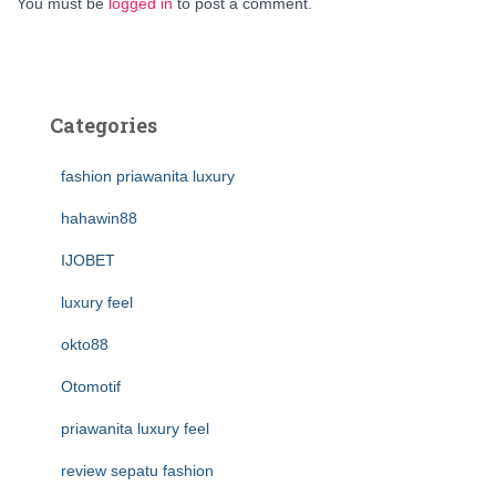
You must be
logged in
to post a comment.
Categories
fashion priawanita luxury
hahawin88
IJOBET
luxury feel
okto88
Otomotif
priawanita luxury feel
review sepatu fashion