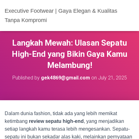
Executive Footwear | Gaya Elegan & Kualitas
Tanpa Kompromi
Langkah Mewah: Ulasan Sepatu
High-End yang Bikin Gaya Kamu
Melambung!
Published by
gek4869@gmail.com
on
July 21, 2025
Dalam dunia fashion, tidak ada yang lebih memikat
ketimbang
review sepatu high-end
, yang menjadikan
setiap langkah kamu terasa lebih mengesankan. Sepatu-
sepatu ini bukan sekadar alas kaki, melainkan pernyataan