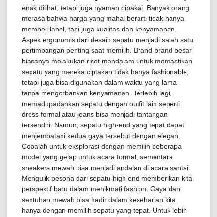
enak dilihat, tetapi juga nyaman dipakai. Banyak orang
merasa bahwa harga yang mahal berarti tidak hanya
membeli label, tapi juga kualitas dan kenyamanan.
Aspek ergonomis dari desain sepatu menjadi salah satu
pertimbangan penting saat memilih. Brand-brand besar
biasanya melakukan riset mendalam untuk memastikan
sepatu yang mereka ciptakan tidak hanya fashionable,
tetapi juga bisa digunakan dalam waktu yang lama
tanpa mengorbankan kenyamanan. Terlebih lagi,
memadupadankan sepatu dengan outfit lain seperti
dress formal atau jeans bisa menjadi tantangan
tersendiri. Namun, sepatu high-end yang tepat dapat
menjembatani kedua gaya tersebut dengan elegan.
Cobalah untuk eksplorasi dengan memilih beberapa
model yang gelap untuk acara formal, sementara
sneakers mewah bisa menjadi andalan di acara santai.
Mengulik pesona dari sepatu-high end memberikan kita
perspektif baru dalam menikmati fashion. Gaya dan
sentuhan mewah bisa hadir dalam keseharian kita
hanya dengan memilih sepatu yang tepat. Untuk lebih