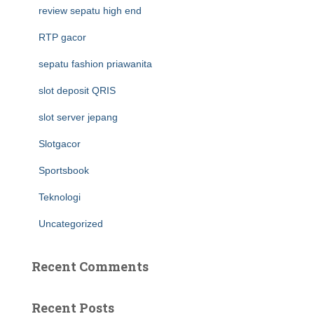
review sepatu high end
RTP gacor
sepatu fashion priawanita
slot deposit QRIS
slot server jepang
Slotgacor
Sportsbook
Teknologi
Uncategorized
Recent Comments
Recent Posts