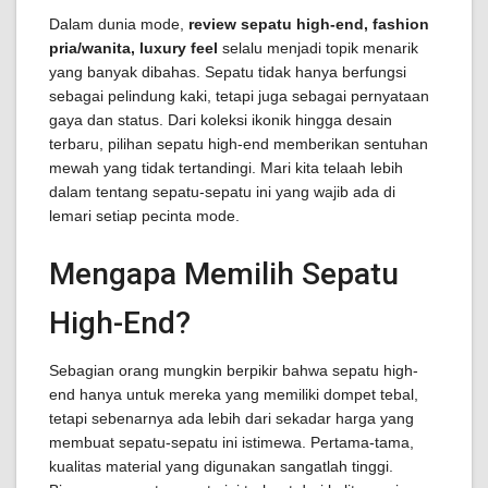
Dalam dunia mode,
review sepatu high-end, fashion
pria/wanita, luxury feel
selalu menjadi topik menarik
yang banyak dibahas. Sepatu tidak hanya berfungsi
sebagai pelindung kaki, tetapi juga sebagai pernyataan
gaya dan status. Dari koleksi ikonik hingga desain
terbaru, pilihan sepatu high-end memberikan sentuhan
mewah yang tidak tertandingi. Mari kita telaah lebih
dalam tentang sepatu-sepatu ini yang wajib ada di
lemari setiap pecinta mode.
Mengapa Memilih Sepatu
High-End?
Sebagian orang mungkin berpikir bahwa sepatu high-
end hanya untuk mereka yang memiliki dompet tebal,
tetapi sebenarnya ada lebih dari sekadar harga yang
membuat sepatu-sepatu ini istimewa. Pertama-tama,
kualitas material yang digunakan sangatlah tinggi.