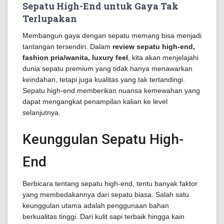
Sepatu High-End untuk Gaya Tak
Terlupakan
Membangun gaya dengan sepatu memang bisa menjadi
tantangan tersendiri. Dalam
review sepatu high-end,
fashion pria/wanita, luxury feel
, kita akan menjelajahi
dunia sepatu premium yang tidak hanya menawarkan
keindahan, tetapi juga kualitas yang tak tertandingi.
Sepatu high-end memberikan nuansa kemewahan yang
dapat mengangkat penampilan kalian ke level
selanjutnya.
Keunggulan Sepatu High-
End
Berbicara tentang sepatu high-end, tentu banyak faktor
yang membedakannya dari sepatu biasa. Salah satu
keunggulan utama adalah penggunaan bahan
berkualitas tinggi. Dari kulit sapi terbaik hingga kain