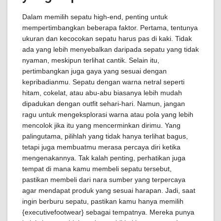
Dalam memilih sepatu high-end, penting untuk
mempertimbangkan beberapa faktor. Pertama, tentunya
ukuran dan kecocokan sepatu harus pas di kaki. Tidak
ada yang lebih menyebalkan daripada sepatu yang tidak
nyaman, meskipun terlihat cantik. Selain itu,
pertimbangkan juga gaya yang sesuai dengan
kepribadianmu. Sepatu dengan warna netral seperti
hitam, cokelat, atau abu-abu biasanya lebih mudah
dipadukan dengan outfit sehari-hari. Namun, jangan
ragu untuk mengeksplorasi warna atau pola yang lebih
mencolok jika itu yang mencerminkan dirimu. Yang
palingutama, pilihlah yang tidak hanya terlihat bagus,
tetapi juga membuatmu merasa percaya diri ketika
mengenakannya. Tak kalah penting, perhatikan juga
tempat di mana kamu membeli sepatu tersebut,
pastikan membeli dari nara sumber yang terpercaya
agar mendapat produk yang sesuai harapan. Jadi, saat
ingin berburu sepatu, pastikan kamu hanya memilih
{executivefootwear} sebagai tempatnya. Mereka punya