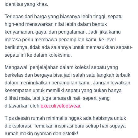
identitas yang khas.
Terlepas dari harga yang biasanya lebih tinggi, sepatu
high-end menawarkan nilai lebih dalam bentuk
kenyamanan, gaya, dan pengalaman. Jadi, jika kamu
merasa perlu membawa penampilan kamu ke level
berikutnya, tidak ada salahnya untuk memasukkan sepatu-
sepatu ini ke dalam koleksimu.
Mengawali penjelajahan dalam koleksi sepatu yang
berkelas dan bergaya bisa jadi salah satu langkah terbaik
dalam meningkatkan penampilan kamu. Jangan lewatkan
kesempatan untuk memiliki sepatu yang bukan hanya
dilihat mata, tapi juga terasa di hati, seperti yang
ditawarkan oleh
executivefootwear
.
Tips desain rumah minimalis nggak ada habisnya untuk
dieksplorasi. Temukan inspirasi baru setiap hari supaya
rumah makin nyaman dan estetik!