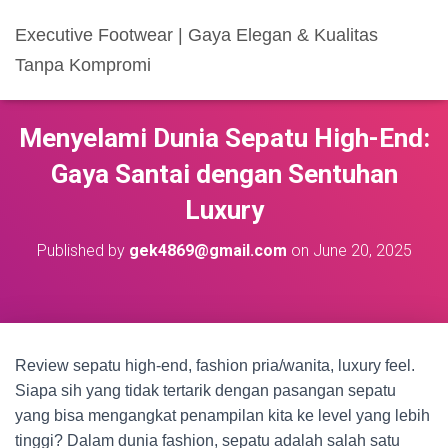
Executive Footwear | Gaya Elegan & Kualitas
Tanpa Kompromi
Menyelami Dunia Sepatu High-End:
Gaya Santai dengan Sentuhan
Luxury
Published by
gek4869@gmail.com
on
June 20, 2025
Review sepatu high-end, fashion pria/wanita, luxury feel.
Siapa sih yang tidak tertarik dengan pasangan sepatu
yang bisa mengangkat penampilan kita ke level yang lebih
tinggi? Dalam dunia fashion, sepatu adalah salah satu