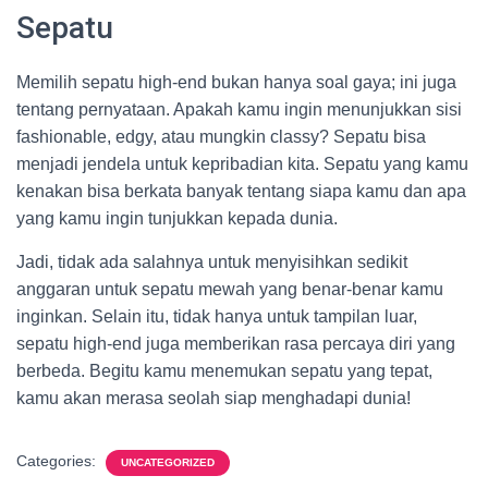
Sepatu
Memilih sepatu high-end bukan hanya soal gaya; ini juga
tentang pernyataan. Apakah kamu ingin menunjukkan sisi
fashionable, edgy, atau mungkin classy? Sepatu bisa
menjadi jendela untuk kepribadian kita. Sepatu yang kamu
kenakan bisa berkata banyak tentang siapa kamu dan apa
yang kamu ingin tunjukkan kepada dunia.
Jadi, tidak ada salahnya untuk menyisihkan sedikit
anggaran untuk sepatu mewah yang benar-benar kamu
inginkan. Selain itu, tidak hanya untuk tampilan luar,
sepatu high-end juga memberikan rasa percaya diri yang
berbeda. Begitu kamu menemukan sepatu yang tepat,
kamu akan merasa seolah siap menghadapi dunia!
Categories:
UNCATEGORIZED