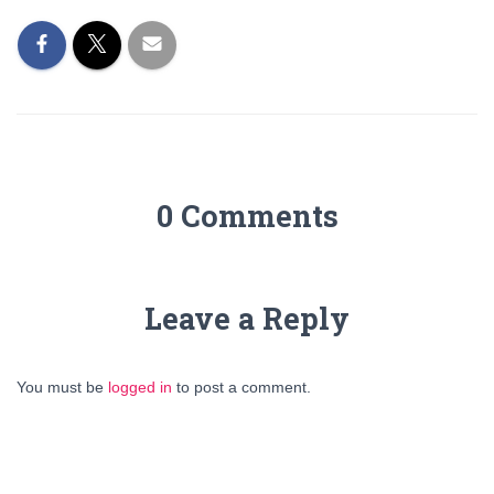
0 Comments
Leave a Reply
You must be
logged in
to post a comment.