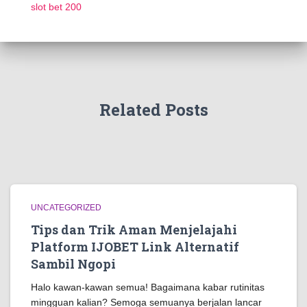
slot bet 200
Related Posts
UNCATEGORIZED
Tips dan Trik Aman Menjelajahi
Platform IJOBET Link Alternatif
Sambil Ngopi
Halo kawan-kawan semua! Bagaimana kabar rutinitas
mingguan kalian? Semoga semuanya berjalan lancar