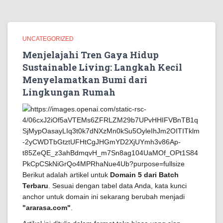
UNCATEGORIZED
Menjelajahi Tren Gaya Hidup
Sustainable Living: Langkah Kecil
Menyelamatkan Bumi dari
Lingkungan Rumah
Berikut adalah artikel untuk
Domain 5 dari Batch
Terbaru
. Sesuai dengan tabel data Anda, kata kunci
anchor untuk domain ini sekarang berubah menjadi
"ararasa.com"
.