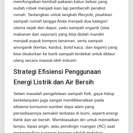
memfungsikan kembali pakaian katun bekas yang
sudah robek menjadi kain lap pembersih perabot
rumah. Sedangkan untuk langkah
Recycle
, pisahkan
sampah rumah tangga Anda menjadi dua kategori
utama sejak dari dapur, yaitu sampah organik (sisa
makanan dan sayuran) yang bisa diolah mandiri
menjadi pupuk kompos tanaman, serta sampah
anorganik (kertas, kardus, botol kaca, dan logam) yang
bisa disalurkan ke bank sampah terdekat untuk didaur
ulang secara massal oleh industri.
Strategi Efisiensi Penggunaan
Energi Listrik dan Air Bersih
Selain masalah pengelolaan sampah fisik, gaya hidup
berkelanjutan juga sangat menitikberatkan pada
efisiensi konsumsi sumber daya alam yang
persediaannya semakin terbatas di bumi, seperti energi
listrik dan air bersih. Membiasakan diri untuk mematikan
lampu, kipas angin, atau pendingin ruangan (AC) saat
meninggalkan ruangan kosong adalah tindakan