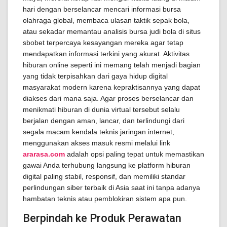
hari dengan berselancar mencari informasi bursa
olahraga global, membaca ulasan taktik sepak bola,
atau sekadar memantau analisis bursa judi bola di situs
sbobet terpercaya kesayangan mereka agar tetap
mendapatkan informasi terkini yang akurat. Aktivitas
hiburan online seperti ini memang telah menjadi bagian
yang tidak terpisahkan dari gaya hidup digital
masyarakat modern karena kepraktisannya yang dapat
diakses dari mana saja. Agar proses berselancar dan
menikmati hiburan di dunia virtual tersebut selalu
berjalan dengan aman, lancar, dan terlindungi dari
segala macam kendala teknis jaringan internet,
menggunakan akses masuk resmi melalui link
ararasa.com
adalah opsi paling tepat untuk memastikan
gawai Anda terhubung langsung ke platform hiburan
digital paling stabil, responsif, dan memiliki standar
perlindungan siber terbaik di Asia saat ini tanpa adanya
hambatan teknis atau pemblokiran sistem apa pun.
Berpindah ke Produk Perawatan