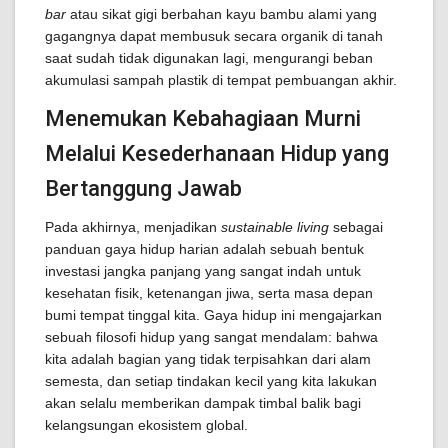
bar
atau sikat gigi berbahan kayu bambu alami yang
gagangnya dapat membusuk secara organik di tanah
saat sudah tidak digunakan lagi, mengurangi beban
akumulasi sampah plastik di tempat pembuangan akhir.
Menemukan Kebahagiaan Murni
Melalui Kesederhanaan Hidup yang
Bertanggung Jawab
Pada akhirnya, menjadikan
sustainable living
sebagai
panduan gaya hidup harian adalah sebuah bentuk
investasi jangka panjang yang sangat indah untuk
kesehatan fisik, ketenangan jiwa, serta masa depan
bumi tempat tinggal kita. Gaya hidup ini mengajarkan
sebuah filosofi hidup yang sangat mendalam: bahwa
kita adalah bagian yang tidak terpisahkan dari alam
semesta, dan setiap tindakan kecil yang kita lakukan
akan selalu memberikan dampak timbal balik bagi
kelangsungan ekosistem global.