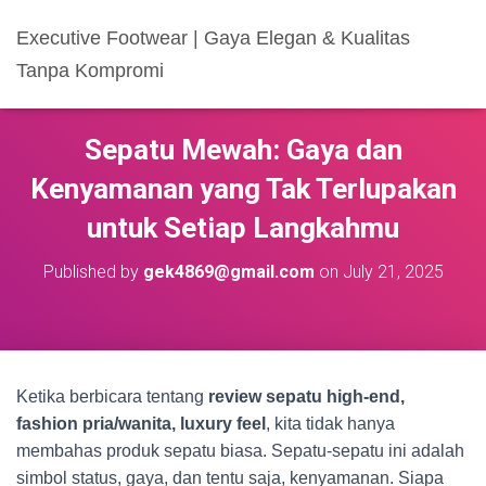
Executive Footwear | Gaya Elegan & Kualitas
Tanpa Kompromi
Sepatu Mewah: Gaya dan
Kenyamanan yang Tak Terlupakan
untuk Setiap Langkahmu
Published by
gek4869@gmail.com
on
July 21, 2025
Ketika berbicara tentang
review sepatu high-end,
fashion pria/wanita, luxury feel
, kita tidak hanya
membahas produk sepatu biasa. Sepatu-sepatu ini adalah
simbol status, gaya, dan tentu saja, kenyamanan. Siapa