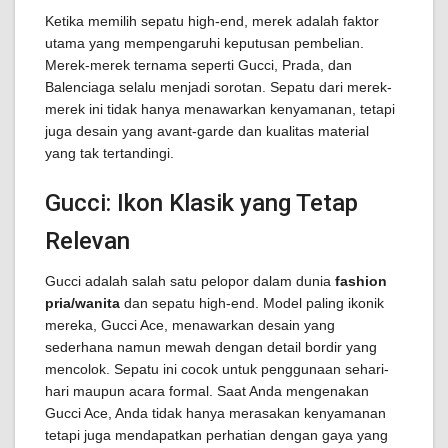
Ketika memilih sepatu high-end, merek adalah faktor
utama yang mempengaruhi keputusan pembelian.
Merek-merek ternama seperti Gucci, Prada, dan
Balenciaga selalu menjadi sorotan. Sepatu dari merek-
merek ini tidak hanya menawarkan kenyamanan, tetapi
juga desain yang avant-garde dan kualitas material
yang tak tertandingi.
Gucci: Ikon Klasik yang Tetap
Relevan
Gucci adalah salah satu pelopor dalam dunia
fashion
pria/wanita
dan sepatu high-end. Model paling ikonik
mereka, Gucci Ace, menawarkan desain yang
sederhana namun mewah dengan detail bordir yang
mencolok. Sepatu ini cocok untuk penggunaan sehari-
hari maupun acara formal. Saat Anda mengenakan
Gucci Ace, Anda tidak hanya merasakan kenyamanan
tetapi juga mendapatkan perhatian dengan gaya yang