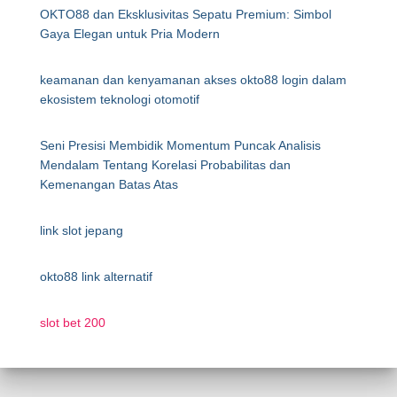
OKTO88 dan Eksklusivitas Sepatu Premium: Simbol
Gaya Elegan untuk Pria Modern
keamanan dan kenyamanan akses okto88 login dalam
ekosistem teknologi otomotif
Seni Presisi Membidik Momentum Puncak Analisis
Mendalam Tentang Korelasi Probabilitas dan
Kemenangan Batas Atas
link slot jepang
okto88 link alternatif
slot bet 200