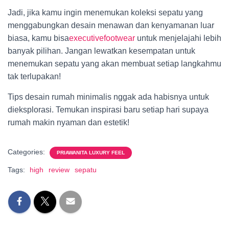
Jadi, jika kamu ingin menemukan koleksi sepatu yang
menggabungkan desain menawan dan kenyamanan luar
biasa, kamu bisa
executivefootwear
untuk menjelajahi lebih
banyak pilihan. Jangan lewatkan kesempatan untuk
menemukan sepatu yang akan membuat setiap langkahmu
tak terlupakan!
Tips desain rumah minimalis nggak ada habisnya untuk
dieksplorasi. Temukan inspirasi baru setiap hari supaya
rumah makin nyaman dan estetik!
Categories:
PRIAWANITA LUXURY FEEL
Tags:
high
review
sepatu