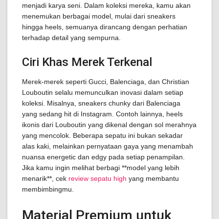
menjadi karya seni. Dalam koleksi mereka, kamu akan
menemukan berbagai model, mulai dari sneakers
hingga heels, semuanya dirancang dengan perhatian
terhadap detail yang sempurna.
Ciri Khas Merek Terkenal
Merek-merek seperti Gucci, Balenciaga, dan Christian
Louboutin selalu memunculkan inovasi dalam setiap
koleksi. Misalnya, sneakers chunky dari Balenciaga
yang sedang hit di Instagram. Contoh lainnya, heels
ikonis dari Louboutin yang dikenal dengan sol merahnya
yang mencolok. Beberapa sepatu ini bukan sekadar
alas kaki, melainkan pernyataan gaya yang menambah
nuansa energetic dan edgy pada setiap penampilan.
Jika kamu ingin melihat berbagi **model yang lebih
menarik**, cek
review sepatu high
yang membantu
membimbingmu.
Material Premium untuk