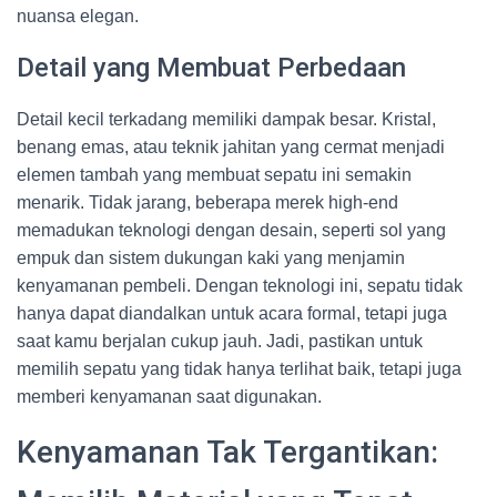
nuansa elegan.
Detail yang Membuat Perbedaan
Detail kecil terkadang memiliki dampak besar. Kristal,
benang emas, atau teknik jahitan yang cermat menjadi
elemen tambah yang membuat sepatu ini semakin
menarik. Tidak jarang, beberapa merek high-end
memadukan teknologi dengan desain, seperti sol yang
empuk dan sistem dukungan kaki yang menjamin
kenyamanan pembeli. Dengan teknologi ini, sepatu tidak
hanya dapat diandalkan untuk acara formal, tetapi juga
saat kamu berjalan cukup jauh. Jadi, pastikan untuk
memilih sepatu yang tidak hanya terlihat baik, tetapi juga
memberi kenyamanan saat digunakan.
Kenyamanan Tak Tergantikan: