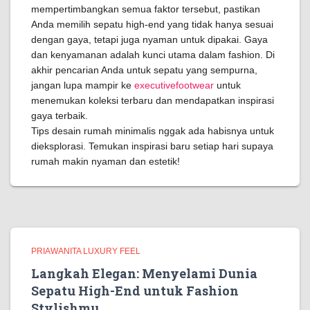
mempertimbangkan semua faktor tersebut, pastikan
Anda memilih sepatu high-end yang tidak hanya sesuai
dengan gaya, tetapi juga nyaman untuk dipakai. Gaya
dan kenyamanan adalah kunci utama dalam fashion. Di
akhir pencarian Anda untuk sepatu yang sempurna,
jangan lupa mampir ke
executivefootwear
untuk
menemukan koleksi terbaru dan mendapatkan inspirasi
gaya terbaik.
Tips desain rumah minimalis nggak ada habisnya untuk
dieksplorasi. Temukan inspirasi baru setiap hari supaya
rumah makin nyaman dan estetik!
PRIAWANITA LUXURY FEEL
Langkah Elegan: Menyelami Dunia
Sepatu High-End untuk Fashion
Stylishmu