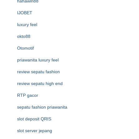
hahawin88
IJOBET
luxury feel
okto88
Otomotif
priawanita luxury feel
review sepatu fashion
review sepatu high end
RTP gacor
sepatu fashion priawanita
slot deposit QRIS
slot server jepang