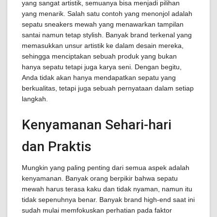
yang sangat artistik, semuanya bisa menjadi pilihan
yang menarik. Salah satu contoh yang menonjol adalah
sepatu sneakers mewah yang menawarkan tampilan
santai namun tetap stylish. Banyak brand terkenal yang
memasukkan unsur artistik ke dalam desain mereka,
sehingga menciptakan sebuah produk yang bukan
hanya sepatu tetapi juga karya seni. Dengan begitu,
Anda tidak akan hanya mendapatkan sepatu yang
berkualitas, tetapi juga sebuah pernyataan dalam setiap
langkah.
Kenyamanan Sehari-hari
dan Praktis
Mungkin yang paling penting dari semua aspek adalah
kenyamanan. Banyak orang berpikir bahwa sepatu
mewah harus terasa kaku dan tidak nyaman, namun itu
tidak sepenuhnya benar. Banyak brand high-end saat ini
sudah mulai memfokuskan perhatian pada faktor