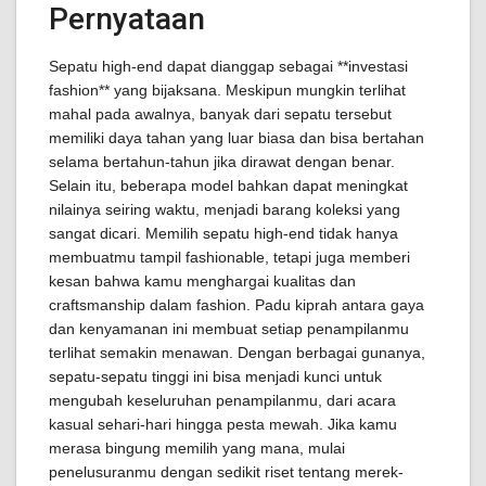
Pernyataan
Sepatu high-end dapat dianggap sebagai **investasi
fashion** yang bijaksana. Meskipun mungkin terlihat
mahal pada awalnya, banyak dari sepatu tersebut
memiliki daya tahan yang luar biasa dan bisa bertahan
selama bertahun-tahun jika dirawat dengan benar.
Selain itu, beberapa model bahkan dapat meningkat
nilainya seiring waktu, menjadi barang koleksi yang
sangat dicari. Memilih sepatu high-end tidak hanya
membuatmu tampil fashionable, tetapi juga memberi
kesan bahwa kamu menghargai kualitas dan
craftsmanship dalam fashion. Padu kiprah antara gaya
dan kenyamanan ini membuat setiap penampilanmu
terlihat semakin menawan. Dengan berbagai gunanya,
sepatu-sepatu tinggi ini bisa menjadi kunci untuk
mengubah keseluruhan penampilanmu, dari acara
kasual sehari-hari hingga pesta mewah. Jika kamu
merasa bingung memilih yang mana, mulai
penelusuranmu dengan sedikit riset tentang merek-