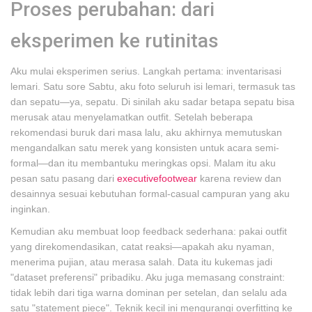
Proses perubahan: dari
eksperimen ke rutinitas
Aku mulai eksperimen serius. Langkah pertama: inventarisasi
lemari. Satu sore Sabtu, aku foto seluruh isi lemari, termasuk tas
dan sepatu—ya, sepatu. Di sinilah aku sadar betapa sepatu bisa
merusak atau menyelamatkan outfit. Setelah beberapa
rekomendasi buruk dari masa lalu, aku akhirnya memutuskan
mengandalkan satu merek yang konsisten untuk acara semi-
formal—dan itu membantuku meringkas opsi. Malam itu aku
pesan satu pasang dari
executivefootwear
karena review dan
desainnya sesuai kebutuhan formal-casual campuran yang aku
inginkan.
Kemudian aku membuat loop feedback sederhana: pakai outfit
yang direkomendasikan, catat reaksi—apakah aku nyaman,
menerima pujian, atau merasa salah. Data itu kukemas jadi
"dataset preferensi" pribadiku. Aku juga memasang constraint:
tidak lebih dari tiga warna dominan per setelan, dan selalu ada
satu "statement piece". Teknik kecil ini mengurangi overfitting ke