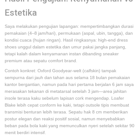
Estetika
Saya melakukan pengujian lapangan: mempertimbangkan durasi
pemakaian (4–8 jam/hari), permukaan (aspal, ubin, tangga), dan
kondisi cuaca (hujan ringan). Hasil ringkasnya: high-end dress
shoes unggul dalam estetika dan umur pakai jangka panjang,
tetapi kalah dalam kenyamanan instan dibanding sneaker
premium atau sepatu comfort brand.
Contoh konkret: Oxford Goodyear‑welt (calfskin) tampak
sempurna dari jauh dan tahan aus selama 18 bulan pemakaian
kantor bergantian, namun pada hari pertama berjalan 6 jam saya
merasakan tekanan di metatarsal setelah 3 jam—area jahitan
insole terasa kaku sebelum lapisan cork mengendap. Loafer
Blake lebih cepat conform ke kaki, tetapi outsole tipis membuat
transmisi benturan lebih terasa. Sepatu hak 8 cm memberikan
postur elegan dan reaksi positif sosial, namun menyebabkan
beban pada bola kaki yang memunculkan nyeri setelah sekitar 90
menit berdiri intensif.