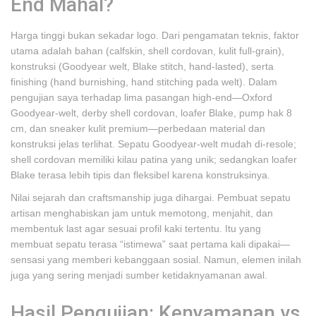
End Mahal?
Harga tinggi bukan sekadar logo. Dari pengamatan teknis, faktor
utama adalah bahan (calfskin, shell cordovan, kulit full‑grain),
konstruksi (Goodyear welt, Blake stitch, hand‑lasted), serta
finishing (hand burnishing, hand stitching pada welt). Dalam
pengujian saya terhadap lima pasangan high-end—Oxford
Goodyear‑welt, derby shell cordovan, loafer Blake, pump hak 8
cm, dan sneaker kulit premium—perbedaan material dan
konstruksi jelas terlihat. Sepatu Goodyear‑welt mudah di‑resole;
shell cordovan memiliki kilau patina yang unik; sedangkan loafer
Blake terasa lebih tipis dan fleksibel karena konstruksinya.
Nilai sejarah dan craftsmanship juga dihargai. Pembuat sepatu
artisan menghabiskan jam untuk memotong, menjahit, dan
membentuk last agar sesuai profil kaki tertentu. Itu yang
membuat sepatu terasa “istimewa” saat pertama kali dipakai—
sensasi yang memberi kebanggaan sosial. Namun, elemen inilah
juga yang sering menjadi sumber ketidaknyamanan awal.
Hasil Pengujian: Kenyamanan vs