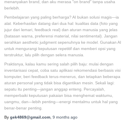
menanyakan brand, dan aku merasa "on brand" tanpa usaha
berlebih.
Pembelajaran yang paling berharga? AI bukan solusi magis—ia
alat. Keberhasilan datang dari dua hal: kualitas data (foto yang
jujur dari lemari, feedback real) dan aturan manusia yang jelas
(batasan warna, preferensi material, nilai sentimental). Jangan
serahkan aesthetic judgment sepenuhnya ke model. Gunakan AI
untuk mengurangi keputusan repetitif dan memberi opsi yang
terstruktur, lalu pilih dengan selera manusia.
Praktisnya, kalau kamu sering salah pilih baju: mulai dengan
inventarisasi cepat, coba satu aplikasi rekomendasi berbasis visi
komputer, beri feedback terus-menerus, dan tetapkan beberapa
aturan personal yang tidak bisa digantikan mesin. Sekali lagi:
sepatu itu penting—jangan anggap enteng. Percayalah,
memperbaiki keputusan pakaian bisa menghemat waktumu,
uangmu, dan—lebih penting—energi mentalmu untuk hal yang
benar-benar penting.
By
gek4869@gmail.com
,
9 months
ago