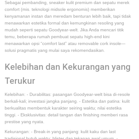
Sebagai pembanding, sneaker kulit premium dan sepatu merek
comfort (mis. teknologi midsole ergonomis) memberikan
kenyamanan instan dan meredam benturan lebih baik, tapi tidak
menawarkan estetika formal dan kemungkinan resoling yang
mudah seperti sepatu Goodyear‑welt. Jika Anda mencari titik
temu, beberapa rumah pembuat sepatu high-end kini
menawarkan opsi “comfort last” atau removable cork insole—
solusi pragmatis yang mulai saya rekomendasikan.
Kelebihan dan Kekurangan yang
Terukur
Kelebihan: - Durabilitas: pasangan Goodyear‑welt bisa di‑resole
berkali‑kali; investasi jangka panjang. - Estetika dan patina: kulit
berkualitas membentuk karakter seiring waktu; nilai estetika
tinggi. - Eksklusivitas: detail tangan dan finishing memberi rasa
prestise yang nyata.
Kekurangan: - Break‑in yang panjang: kulit kaku dan last
tradisional butuh waktu; blister dan tekanan awal umum. -