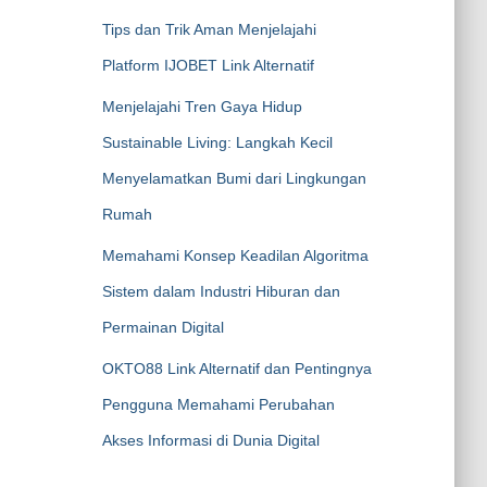
Tips dan Trik Aman Menjelajahi
Platform IJOBET Link Alternatif
Menjelajahi Tren Gaya Hidup
Sustainable Living: Langkah Kecil
Menyelamatkan Bumi dari Lingkungan
Rumah
Memahami Konsep Keadilan Algoritma
Sistem dalam Industri Hiburan dan
Permainan Digital
OKTO88 Link Alternatif dan Pentingnya
Pengguna Memahami Perubahan
Akses Informasi di Dunia Digital