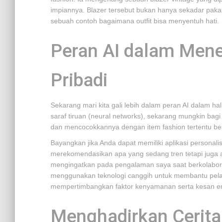
impiannya. Blazer tersebut bukan hanya sekadar paka
sebuah contoh bagaimana outfit bisa menyentuh hati.
Peran AI dalam Men
Pribadi
Sekarang mari kita gali lebih dalam peran AI dalam ha
saraf tiruan (neural networks), sekarang mungkin bag
dan mencocokkannya dengan item fashion tertentu ber
Bayangkan jika Anda dapat memiliki aplikasi personalis
merekomendasikan apa yang sedang tren tetapi juga 
mengingatkan pada pengalaman saya saat berkolabora
menggunakan teknologi canggih untuk membantu pe
mempertimbangkan faktor kenyamanan serta kesan em
Menghadirkan Cerita 