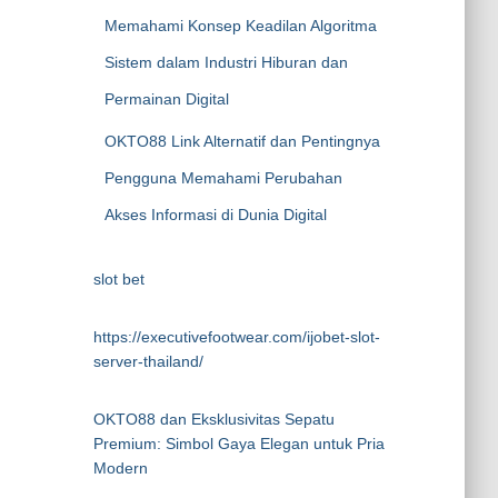
Memahami Konsep Keadilan Algoritma
Sistem dalam Industri Hiburan dan
Permainan Digital
OKTO88 Link Alternatif dan Pentingnya
Pengguna Memahami Perubahan
Akses Informasi di Dunia Digital
slot bet
https://executivefootwear.com/ijobet-slot-
server-thailand/
OKTO88 dan Eksklusivitas Sepatu
Premium: Simbol Gaya Elegan untuk Pria
Modern