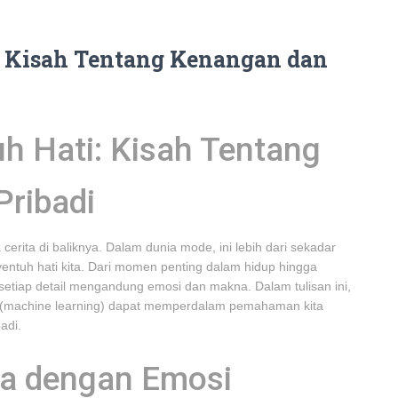
: Kisah Tentang Kenangan dan
h Hati: Kisah Tentang
ribadi
cerita di baliknya. Dalam dunia mode, ini lebih dari sekadar
nyentuh hati kita. Dari momen penting dalam hidup hingga
setiap detail mengandung emosi dan makna. Dalam tulisan ini,
n (machine learning) dapat memperdalam pemahaman kita
adi.
a dengan Emosi