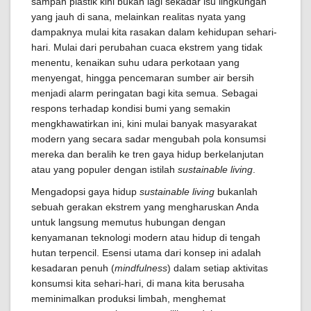
sampah plastik kini bukan lagi sekadar isu lingkungan
yang jauh di sana, melainkan realitas nyata yang
dampaknya mulai kita rasakan dalam kehidupan sehari-
hari. Mulai dari perubahan cuaca ekstrem yang tidak
menentu, kenaikan suhu udara perkotaan yang
menyengat, hingga pencemaran sumber air bersih
menjadi alarm peringatan bagi kita semua. Sebagai
respons terhadap kondisi bumi yang semakin
mengkhawatirkan ini, kini mulai banyak masyarakat
modern yang secara sadar mengubah pola konsumsi
mereka dan beralih ke tren gaya hidup berkelanjutan
atau yang populer dengan istilah
sustainable living
.
Mengadopsi gaya hidup
sustainable living
bukanlah
sebuah gerakan ekstrem yang mengharuskan Anda
untuk langsung memutus hubungan dengan
kenyamanan teknologi modern atau hidup di tengah
hutan terpencil. Esensi utama dari konsep ini adalah
kesadaran penuh (
mindfulness
) dalam setiap aktivitas
konsumsi kita sehari-hari, di mana kita berusaha
meminimalkan produksi limbah, menghemat