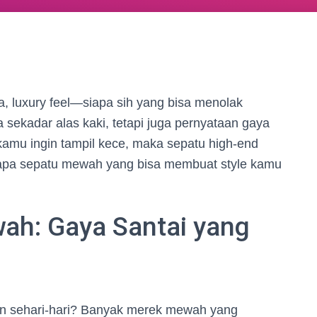
a, luxury feel—siapa sih yang bisa menolak
sekadar alas kaki, tetapi juga pernyataan gaya
kamu ingin tampil kece, maka sepatu high-end
berapa sepatu mewah yang bisa membuat style kamu
ah: Gaya Santai yang
an sehari-hari? Banyak merek mewah yang