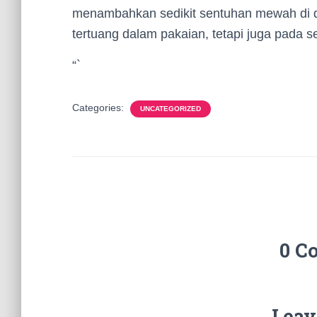
menambahkan sedikit sentuhan mewah di d
tertuang dalam pakaian, tetapi juga pada 
“`
Categories:
UNCATEGORIZED
0 C
Leav