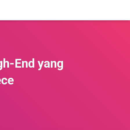
gh-End yang
ece