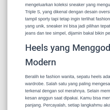
mengeluarkan koleksi sneaker yang mengu
Triple S, yang dikenal dengan desain over
tampil sporty tapi tetap ingin terlihat fash
yang unik, sneaker ini bisa jadi pilihan te
jeans dan tee simpel, dijamin bakal bikin 
Heels yang Menggoda
Modern
Beralih ke fashion wanita, sepatu heels ad
wardrobe. Salah satu yang paling mengesa
terkenal dengan sol merahnya. Selain memb
kesan anggun saat dipakai. Kamu bisa me
panjang. Percayalah, setiap langkahmu aka