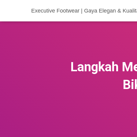
Executive Footwear | Gaya Elegan & Kual
Langkah Me
Bi