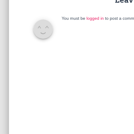
You must be
logged in
to post a comm