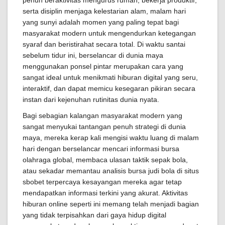
penuh beraktivitas mengurus rumah, bekerja produktif,
serta disiplin menjaga kelestarian alam, malam hari
yang sunyi adalah momen yang paling tepat bagi
masyarakat modern untuk mengendurkan ketegangan
syaraf dan beristirahat secara total. Di waktu santai
sebelum tidur ini, berselancar di dunia maya
menggunakan ponsel pintar merupakan cara yang
sangat ideal untuk menikmati hiburan digital yang seru,
interaktif, dan dapat memicu kesegaran pikiran secara
instan dari kejenuhan rutinitas dunia nyata.
Bagi sebagian kalangan masyarakat modern yang
sangat menyukai tantangan penuh strategi di dunia
maya, mereka kerap kali mengisi waktu luang di malam
hari dengan berselancar mencari informasi bursa
olahraga global, membaca ulasan taktik sepak bola,
atau sekadar memantau analisis bursa judi bola di situs
sbobet terpercaya kesayangan mereka agar tetap
mendapatkan informasi terkini yang akurat. Aktivitas
hiburan online seperti ini memang telah menjadi bagian
yang tidak terpisahkan dari gaya hidup digital