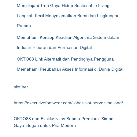
Menjelajahi Tren Gaya Hidup Sustainable Living:
Langkah Kecil Menyelamatkan Bumi dari Lingkungan
Rumah
Memahami Konsep Keadilan Algoritma Sistem dalam
Industri Hiburan dan Permainan Digital
OKTO88 Link Alternatif dan Pentingnya Pengguna
Memahami Perubahan Akses Informasi di Dunia Digital
slot bet
https://executivefootwear.com/ijobet-slot-server-thailand/
OKTO88 dan Eksklusivitas Sepatu Premium: Simbol
Gaya Elegan untuk Pria Modern