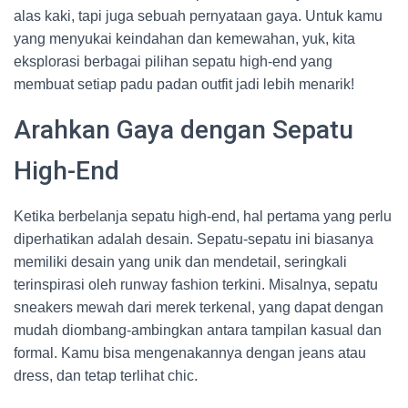
alas kaki, tapi juga sebuah pernyataan gaya. Untuk kamu
yang menyukai keindahan dan kemewahan, yuk, kita
eksplorasi berbagai pilihan sepatu high-end yang
membuat setiap padu padan outfit jadi lebih menarik!
Arahkan Gaya dengan Sepatu
High-End
Ketika berbelanja sepatu high-end, hal pertama yang perlu
diperhatikan adalah desain. Sepatu-sepatu ini biasanya
memiliki desain yang unik dan mendetail, seringkali
terinspirasi oleh runway fashion terkini. Misalnya, sepatu
sneakers mewah dari merek terkenal, yang dapat dengan
mudah diombang-ambingkan antara tampilan kasual dan
formal. Kamu bisa mengenakannya dengan jeans atau
dress, dan tetap terlihat chic.