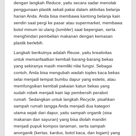
dengan langkah
Reduce
, yaitu secara sadar menolak
penggunaan plastik sekali pakai dalam aktivitas belanja
harian Anda. Anda bisa membawa kantong belanja kain
sendiri saat pergi ke pasar atau supermarket, membawa
botol minum isi ulang (
tumbler
) saat bepergian, serta
menghindari pembelian makanan dengan kemasan
plastik berlebih.
Langkah berikutnya adalah
Reuse
, yaitu kreativitas
untuk memanfaatkan kembali barang-barang bekas
yang sekiranya masih memiliki nilai fungsi. Sebagai
contoh, Anda bisa mengubah wadah toples kaca bekas
selai menjadi tempat bumbu dapur yang estetis, atau
memfungsikan kembali pakaian katun bekas yang
sudah robek menjadi kain lap pembersih perabot
rumah. Sedangkan untuk langkah
Recycle
, pisahkan
sampah rumah tangga Anda menjadi dua kategori
utama sejak dari dapur, yaitu sampah organik (sisa
makanan dan sayuran) yang bisa diolah mandiri
menjadi pupuk kompos tanaman, serta sampah
anorganik (kertas, kardus, botol kaca, dan logam) yang