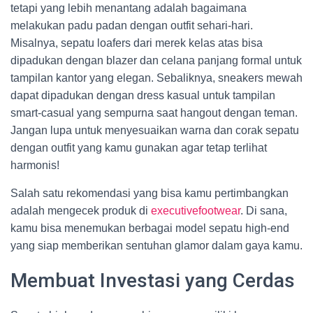
tetapi yang lebih menantang adalah bagaimana
melakukan padu padan dengan outfit sehari-hari.
Misalnya, sepatu loafers dari merek kelas atas bisa
dipadukan dengan blazer dan celana panjang formal untuk
tampilan kantor yang elegan. Sebaliknya, sneakers mewah
dapat dipadukan dengan dress kasual untuk tampilan
smart-casual yang sempurna saat hangout dengan teman.
Jangan lupa untuk menyesuaikan warna dan corak sepatu
dengan outfit yang kamu gunakan agar tetap terlihat
harmonis!
Salah satu rekomendasi yang bisa kamu pertimbangkan
adalah mengecek produk di
executivefootwear
. Di sana,
kamu bisa menemukan berbagai model sepatu high-end
yang siap memberikan sentuhan glamor dalam gaya kamu.
Membuat Investasi yang Cerdas