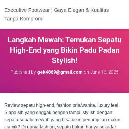
Executive Footwear | Gaya Elegan & Kualitas
Tanpa Kompromi
Langkah Mewah: Temukan Sepatu
High-End yang Bikin Padu Padan
Stylish!
Published by
gek4869@gmail.com
on
June 16, 2025
Review sepatu high-end, fashion pria/wanita, luxury feel.
Siapa sih yang enggak pengen tampil stylish dengan
sepatu-sepatu mewah yang bisa bikin penampilan makin
ciamik? Di dunia fashion, sepatu bukan hanya sekadar