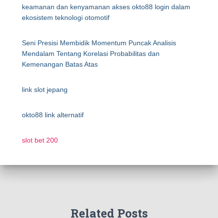
keamanan dan kenyamanan akses okto88 login dalam
ekosistem teknologi otomotif
Seni Presisi Membidik Momentum Puncak Analisis
Mendalam Tentang Korelasi Probabilitas dan
Kemenangan Batas Atas
link slot jepang
okto88 link alternatif
slot bet 200
Related Posts