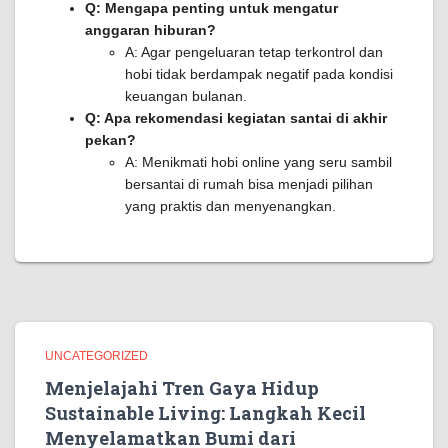
Q: Mengapa penting untuk mengatur
anggaran hiburan?
A: Agar pengeluaran tetap terkontrol dan
hobi tidak berdampak negatif pada kondisi
keuangan bulanan.
Q: Apa rekomendasi kegiatan santai di akhir
pekan?
A: Menikmati hobi online yang seru sambil
bersantai di rumah bisa menjadi pilihan
yang praktis dan menyenangkan.
UNCATEGORIZED
Menjelajahi Tren Gaya Hidup
Sustainable Living: Langkah Kecil
Menyelamatkan Bumi dari