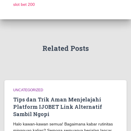
slot bet 200
Related Posts
UNCATEGORIZED
Tips dan Trik Aman Menjelajahi
Platform IJOBET Link Alternatif
Sambil Ngopi
Halo kawan-kawan semua! Bagaimana kabar rutinitas
mingguan kalian? Semoga semuanya berjalan lancar