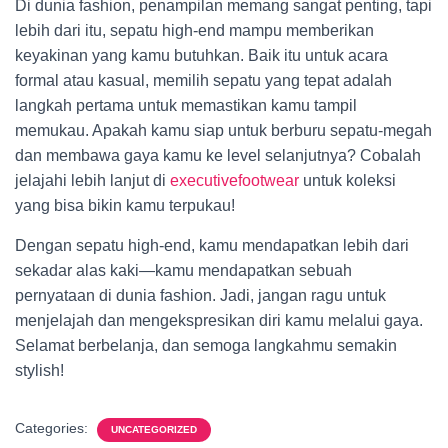
Di dunia fashion, penampilan memang sangat penting, tapi
lebih dari itu, sepatu high-end mampu memberikan
keyakinan yang kamu butuhkan. Baik itu untuk acara
formal atau kasual, memilih sepatu yang tepat adalah
langkah pertama untuk memastikan kamu tampil
memukau. Apakah kamu siap untuk berburu sepatu-megah
dan membawa gaya kamu ke level selanjutnya? Cobalah
jelajahi lebih lanjut di
executivefootwear
untuk koleksi
yang bisa bikin kamu terpukau!
Dengan sepatu high-end, kamu mendapatkan lebih dari
sekadar alas kaki—kamu mendapatkan sebuah
pernyataan di dunia fashion. Jadi, jangan ragu untuk
menjelajah dan mengekspresikan diri kamu melalui gaya.
Selamat berbelanja, dan semoga langkahmu semakin
stylish!
Categories:
UNCATEGORIZED