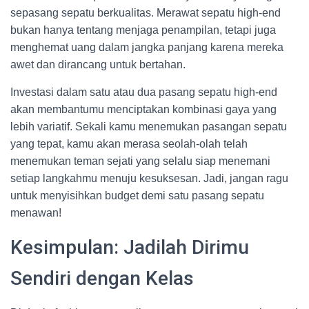
sepasang sepatu berkualitas. Merawat sepatu high-end
bukan hanya tentang menjaga penampilan, tetapi juga
menghemat uang dalam jangka panjang karena mereka
awet dan dirancang untuk bertahan.
Investasi dalam satu atau dua pasang sepatu high-end
akan membantumu menciptakan kombinasi gaya yang
lebih variatif. Sekali kamu menemukan pasangan sepatu
yang tepat, kamu akan merasa seolah-olah telah
menemukan teman sejati yang selalu siap menemani
setiap langkahmu menuju kesuksesan. Jadi, jangan ragu
untuk menyisihkan budget demi satu pasang sepatu
menawan!
Kesimpulan: Jadilah Dirimu
Sendiri dengan Kelas