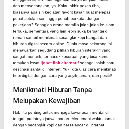
dan menyenangkan, ya. Kalau akhir pekan tiba,
biasanya apa sih kegiatan favorit kalian buat melepas
penat setelah seminggu penuh berkutat dengan
pekerjaan? Sebagian orang memilih jalan-jalan ke alam
terbuka, sementara yang lain lebih suka bersantai di
rumah sambil menikmati secangkir kopi hangat dan
hiburan digital secara online. Dunia maya sekarang ini
menawarkan segudang pilihan hiburan interaktif yang
sangat menarik, termasuk keseruan yang bisa kamu
temukan lewat
ijobet link alternatif
sebagai salah satu
destinasi santai di internet. Yuk, kita ulas cara menikmati
hobi digital dengan cara yang asyik, aman, dan positif!
Menikmati Hiburan Tanpa
Melupakan Kewajiban
Hobi itu penting untuk menjaga kewarasan mental di
tengah padatnya jadwal harian. Menemani waktu santai
dengan secangkir kopi dan berselancar di internet