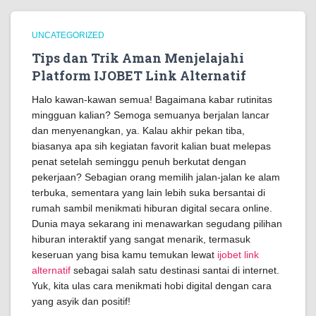
UNCATEGORIZED
Tips dan Trik Aman Menjelajahi
Platform IJOBET Link Alternatif
Halo kawan-kawan semua! Bagaimana kabar rutinitas
mingguan kalian? Semoga semuanya berjalan lancar
dan menyenangkan, ya. Kalau akhir pekan tiba,
biasanya apa sih kegiatan favorit kalian buat melepas
penat setelah seminggu penuh berkutat dengan
pekerjaan? Sebagian orang memilih jalan-jalan ke alam
terbuka, sementara yang lain lebih suka bersantai di
rumah sambil menikmati hiburan digital secara online.
Dunia maya sekarang ini menawarkan segudang pilihan
hiburan interaktif yang sangat menarik, termasuk
keseruan yang bisa kamu temukan lewat
ijobet link
alternatif
sebagai salah satu destinasi santai di internet.
Yuk, kita ulas cara menikmati hobi digital dengan cara
yang asyik dan positif!