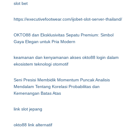
slot bet
https://executivefootwear.com/ijobet-slot-server-thailand/
OKTO88 dan Eksklusivitas Sepatu Premium: Simbol
Gaya Elegan untuk Pria Modern
keamanan dan kenyamanan akses okto88 login dalam
ekosistem teknologi otomotif
Seni Presisi Membidik Momentum Puncak Analisis
Mendalam Tentang Korelasi Probabilitas dan
Kemenangan Batas Atas
link slot jepang
okto88 link alternatif