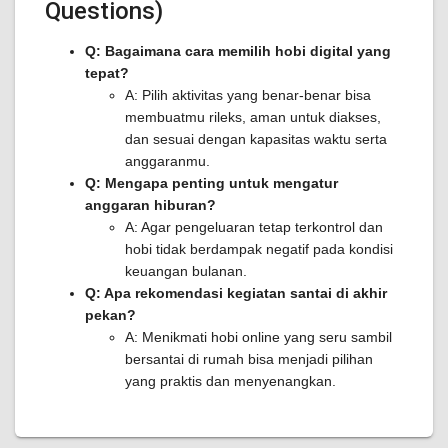
Questions)
Q: Bagaimana cara memilih hobi digital yang
tepat?
A: Pilih aktivitas yang benar-benar bisa
membuatmu rileks, aman untuk diakses,
dan sesuai dengan kapasitas waktu serta
anggaranmu.
Q: Mengapa penting untuk mengatur
anggaran hiburan?
A: Agar pengeluaran tetap terkontrol dan
hobi tidak berdampak negatif pada kondisi
keuangan bulanan.
Q: Apa rekomendasi kegiatan santai di akhir
pekan?
A: Menikmati hobi online yang seru sambil
bersantai di rumah bisa menjadi pilihan
yang praktis dan menyenangkan.