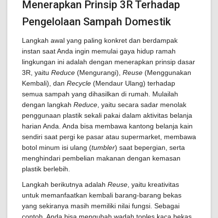
Menerapkan Prinsip 3R Terhadap
Pengelolaan Sampah Domestik
Langkah awal yang paling konkret dan berdampak
instan saat Anda ingin memulai gaya hidup ramah
lingkungan ini adalah dengan menerapkan prinsip dasar
3R, yaitu
Reduce
(Mengurangi),
Reuse
(Menggunakan
Kembali), dan
Recycle
(Mendaur Ulang) terhadap
semua sampah yang dihasilkan di rumah. Mulailah
dengan langkah
Reduce
, yaitu secara sadar menolak
penggunaan plastik sekali pakai dalam aktivitas belanja
harian Anda. Anda bisa membawa kantong belanja kain
sendiri saat pergi ke pasar atau supermarket, membawa
botol minum isi ulang (
tumbler
) saat bepergian, serta
menghindari pembelian makanan dengan kemasan
plastik berlebih.
Langkah berikutnya adalah
Reuse
, yaitu kreativitas
untuk memanfaatkan kembali barang-barang bekas
yang sekiranya masih memiliki nilai fungsi. Sebagai
contoh, Anda bisa mengubah wadah toples kaca bekas